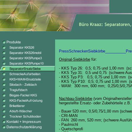
PressSchneckenSiebkörbe__________
Pre
Original-Siebkörbe
für:
- KKS Typ 26: 0,5; 0,75 und 1,00 mm (sc
- KKS Typ 31:
0,5 und 0,75
(schwere Aus
- KKS Typ P3:
0,5; 0,75 und 1,00 mm (s
- KKS Typ P10:
0,5; 0,75 und 1,00 mm (
- WAM: 300 mm, 600 mm; 0,25/0,5/0,75
Nachbau-Siebkörbe
(vom Originalherstelle
hergestellte Ersatz- oder Zubehörteile z.B. 
-
Bauer 520 mm;
0,5/0,75/1,00 mm (schwe
- CRI-MAN
- FAN 260 mm, 520 mm;
(schwere Ausfüh
- Paulmichl
- Quetschprofi